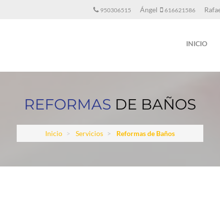
Ángel
Rafa
950306515
616621586
INICIO
REFORMAS
DE BAÑOS
Inicio
Servicios
Reformas de Baños